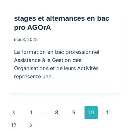
stages et alternances en bac
pro AGOrA
mai 3, 2025
La formation en bac professionnel
Assistance à la Gestion des
Organisations et de leurs Activités
représente une…
Navigation
Page
1
…
8
9
10
11
précédente
de
Page
12